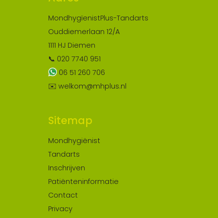
MondhygïenistPlus-Tandarts
Ouddiemerlaan 12/A
1111 HJ Diemen
📞 020 7740 951
06 51 260 706
✉️ welkom@mhplus.nl
Sitemap
Mondhygiënist
Tandarts
Inschrijven
Patiënteninformatie
Contact
Privacy