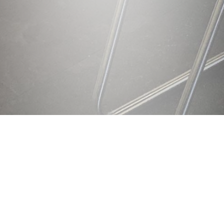
Adres
MondhygïenistPlus-Tandarts
Ouddiemerlaan 12/A
1111 HJ Diemen
📞 020 7740 951
06 51 260 706